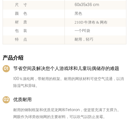
尺 寸
60x35x36 cm
颜 色
黑色
材 质
210D 牛津布 & 网布
包 装
一个PE袋
特 点
耐用，轻巧
产品介绍
01
节省空间及解决您个人游戏球和儿童玩偶储存的难题
100％涤纶网，带耐用的框架。耐用的网状材料可使空气流通，以消
除湿气和异味。
02
优质耐用
耐用的钢制框架和优质尼龙网和Tetoron，使篮筐充满了支撑力。
网眼作为球类收纳网的主要材料，可以吹气以防止发霉。