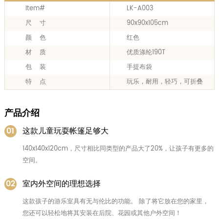
Item#
LK-A003
尺 寸
90x90x105cm
颜 色
红色
材 质
优质涤纶190T
包 装
手提布袋
特 点
玩乐，耐用，轻巧，可折叠
产品介绍
01
这款儿童玩耍帐篷足够大
140x140x120cm，尺寸相比同类型的产品大了20%，让孩子有更多的
空间。
02
室内外空间的理想选择
这款孩子的游乐室具有无与伦比的功能。 除了将它放在您的家里，
您还可以轻松地将其安装在后院、花园或其他户外空间！